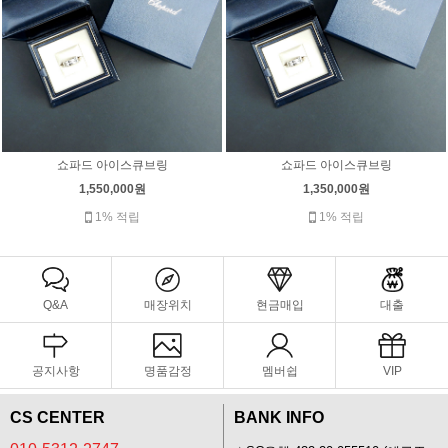
쇼파드 아이스큐브링
쇼파드 아이스큐브링
1,550,000원
1,350,000원
1% 적립
1% 적립
Q&A
매장위치
현금매입
대출
공지사항
명품감정
멤버쉽
VIP
CS CENTER
BANK INFO