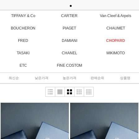
TIFFANY & Co
CARTIER
Van Cleef & Arpels
BOUCHERON
PIAGET
CHAUMET
FRED
DAMIANI
CHOPARD
TASAKI
CHANEL
MIKIMOTO
ETC
FINE COSTOM
최신순
낮은가격
높은가격
판매순위
상품명