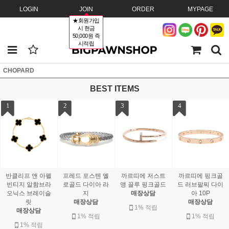
LOGIN
JOIN
ORDER
MYPAGE
★회원가입
시 현금
50,000원 즉
시적립
CHOPARD
BEST ITEMS
1
2
3
4
반클리프 앤 아펠
프레드 포스텐 옐
까르띠에 저스트
까르띠에 핑크골
빈티지 알함브라
로골드 다이아 라
앵 끌루 핑크골드
드 러브팔찌 다이
오닉스 브레이슬
지
매장상담
아 10P
릿
매장상담
매장상담
1% 적립
매장상담
1% 적립
1% 적립
1% 적립