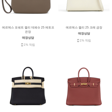
에르메스 포쉐트 켈리 데페슈 25 에토프
에르메스 켈리 25 크레 금장
은장
매장상담
매장상담
1% 적립
1% 적립