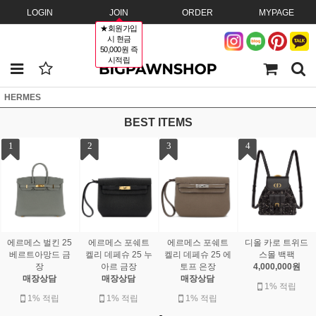
LOGIN
JOIN
ORDER
MYPAGE
★회원가입
시 현금
50,000원 즉
시적립
HERMES
BEST ITEMS
1
2
3
4
디올 카로 트위드
에르메스 벌킨 25
에르메스 포쉐트
에르메스 포쉐트
스몰 백팩
베르트아망드 금
켈리 데페슈 25 누
켈리 데페슈 25 에
4,000,000원
장
아르 금장
토프 은장
매장상담
매장상담
매장상담
1% 적립
1% 적립
1% 적립
1% 적립