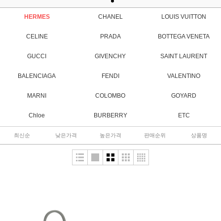
HERMES
CHANEL
LOUIS VUITTON
CELINE
PRADA
BOTTEGA VENETA
GUCCI
GIVENCHY
SAINT LAURENT
BALENCIAGA
FENDI
VALENTINO
MARNI
COLOMBO
GOYARD
Chloe
BURBERRY
ETC
최신순
낮은가격
높은가격
판매순위
상품명