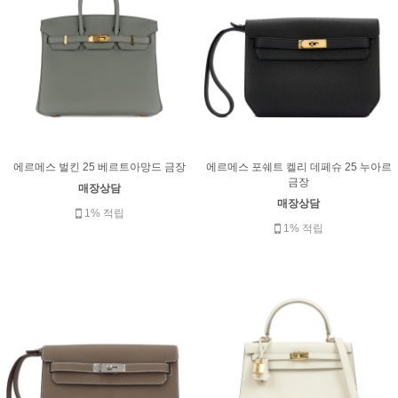
에르메스 벌킨 25 베르트아망드 금장
에르메스 포쉐트 켈리 데페슈 25 누아르
금장
매장상담
매장상담
1% 적립
1% 적립