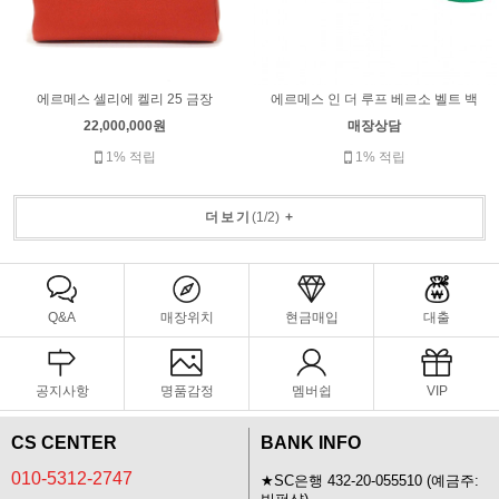
에르메스 셀리에 켈리 25 금장
에르메스 인 더 루프 베르소 벨트 백
22,000,000원
매장상담
1% 적립
1% 적립
더보기
(
1
/
2
)
+
Q&A
매장위치
현금매입
대출
공지사항
명품감정
멤버쉽
VIP
CS CENTER
BANK INFO
010-5312-2747
★SC은행 432-20-055510 (예금주: