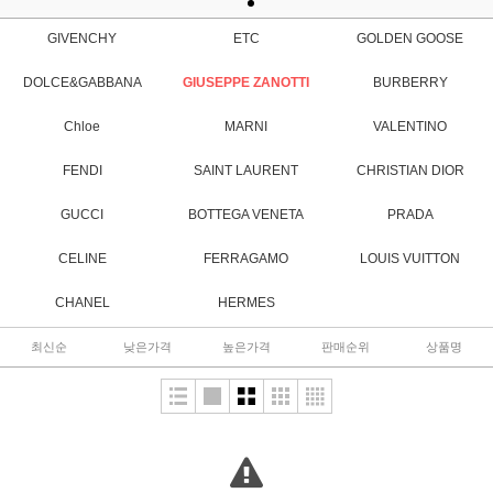
GIVENCHY
ETC
GOLDEN GOOSE
DOLCE&GABBANA
GIUSEPPE ZANOTTI
BURBERRY
Chloe
MARNI
VALENTINO
FENDI
SAINT LAURENT
CHRISTIAN DIOR
GUCCI
BOTTEGA VENETA
PRADA
CELINE
FERRAGAMO
LOUIS VUITTON
CHANEL
HERMES
최신순
낮은가격
높은가격
판매순위
상품명