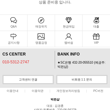
상품 준비중 입니다.
Q&A
매장위치
현금매입
대출
공지사항
명품감정
멤버쉽
VIP
CS CENTER
BANK INFO
010-5312-2747
★SC은행 432-20-055510 (예금주:
빅펀샵)
고객센터 연결
비회원 1:1 문의
이용안내
이용약관
개인정보처리방침
PC버전
빅펀샵
대표 : 김경훈
사업자 등록번호 : 220-06-56279