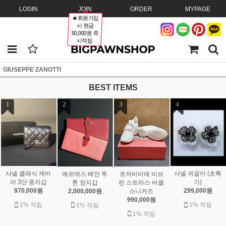
LOGIN
JOIN
ORDER
MYPAGE
★회원가입
시 현금
50,000원 즉
시적립
GIUSEPPE ZANOTTI
BEST ITEMS
1
2
3
4
샤넬 클래식 캐비
샤넬 귀걸이 (초특
에르메스 베안 투
로저비비에 비브
어 3단 중지갑
가)
톤 장지갑
런 스트라스 버클
970,000원
299,000원
2,000,000원
스니커즈
990,000원
1% 적립
1% 적립
1% 적립
1% 적립