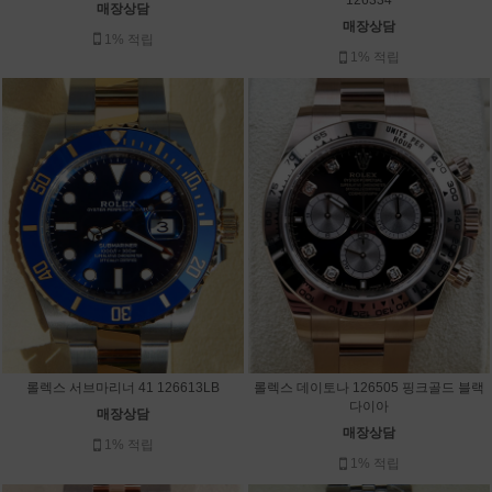
126334
매장상담
매장상담
1% 적립
1% 적립
롤렉스 서브마리너 41 126613LB
롤렉스 데이토나 126505 핑크골드 블랙
다이아
매장상담
매장상담
1% 적립
1% 적립