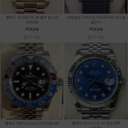
롤렉스 데이데이트 40 블루 옴브레
파텍필립 아쿠아넛 5261R-001 애뉴얼
228239
캘린더
매장상담
매장상담
1% 적립
1% 적립
롤렉스 데이저스트 41 청판 10P
롤렉스 GMT 마스터2 126710BLNR