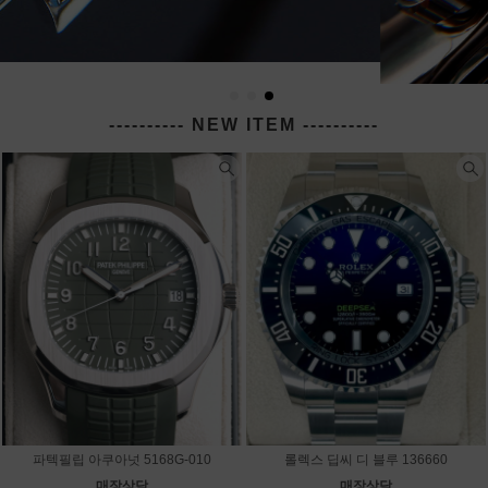
---------- NEW ITEM ----------
파텍필립 아쿠아넛 5168G-010
롤렉스 딥씨 디 블루 136660
매장상담
매장상담