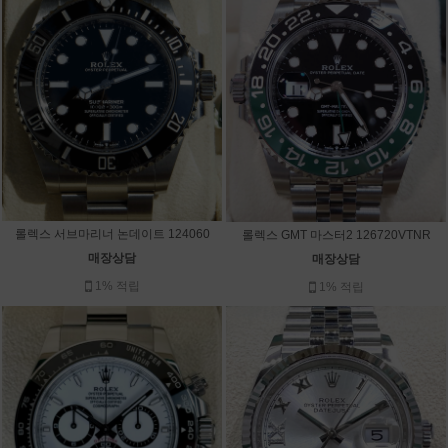
롤렉스 서브마리너 논데이트 124060
롤렉스 GMT 마스터2 126720VTNR
매장상담
매장상담
1% 적립
1% 적립