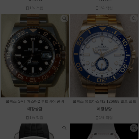
1% 적립
1% 적립
롤렉스 GMT 마스터2 루트비어 콤비
롤렉스 요트마스터2 126688 옐로 골드
매장상담
매장상담
1% 적립
1% 적립