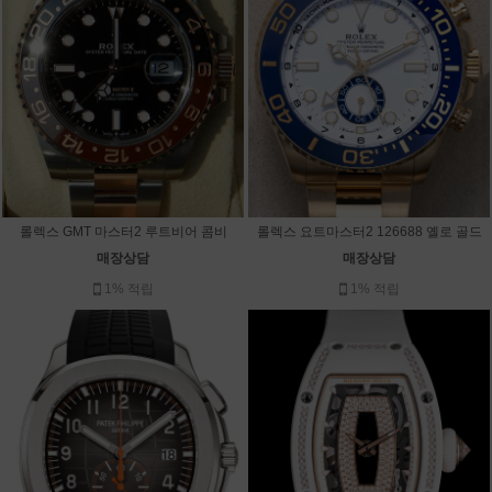
롤렉스 GMT 마스터2 루트비어 콤비
롤렉스 요트마스터2 126688 옐로 골드
매장상담
매장상담
1% 적립
1% 적립