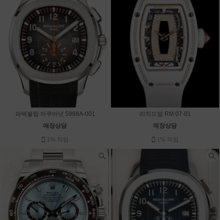
파텍필립 아쿠아넛 5968A-001
리차드밀 RM 07-01
매장상담
매장상담
1% 적립
1% 적립