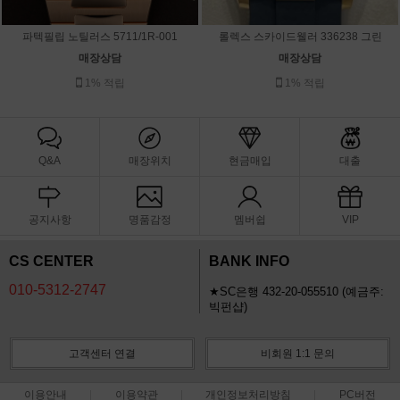
파텍필립 노틸러스 5711/1R-001
롤렉스 스카이드웰러 336238 그린
매장상담
매장상담
1% 적립
1% 적립
Q&A
매장위치
현금매입
대출
공지사항
명품감정
멤버쉽
VIP
CS CENTER
BANK INFO
010-5312-2747
★SC은행 432-20-055510 (예금주:
빅펀샵)
고객센터 연결
비회원 1:1 문의
이용안내
이용약관
개인정보처리방침
PC버전