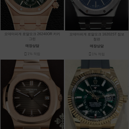
오데마피게 로얄오크 26240OR 카키
오데마피게 로얄오크 16202ST 점보
그린
청판
매장상담
매장상담
1% 적립
1% 적립