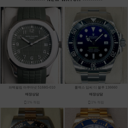
파텍필립 아쿠아넛 5168G-010
롤렉스 딥씨 디 블루 136660
매장상담
매장상담
1% 적립
1% 적립