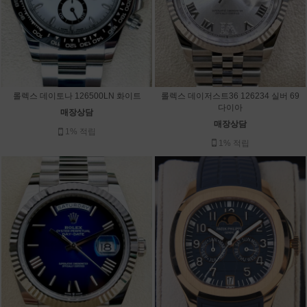
롤렉스 데이저스트36 126234 실버 69
롤렉스 데이토나 126500LN 화이트
다이아
매장상담
매장상담
1% 적립
1% 적립