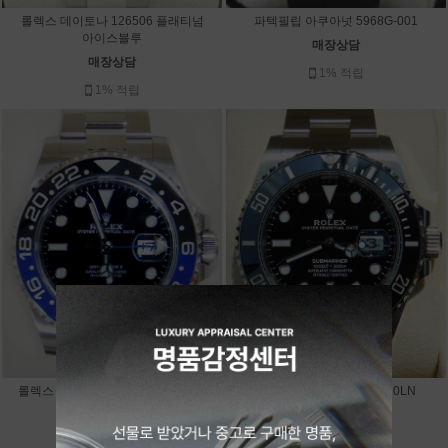
롤렉스 데이토나 126506 플래티넘
파텍필립 아쿠아넛 5968G-001
아이스블루
매장상담
매장상담
1% 적립
1% 적립
롤렉스 GMT 마스터2 126710BLNR
롤렉스 서브마리너 126610LN
배트맨
매장상담
매장상담
1% 적립