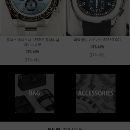
롤렉스 데이토나 126506 플래티넘
파텍필립 아쿠아넛 5968G-001
아이스블루
매장상담
매장상담
1% 적립
1% 적립
---------- NEW WATCH ----------