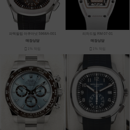
파텍필립 아쿠아넛 5968A-001
리차드밀 RM 07-01
매장상담
매장상담
1% 적립
1% 적립