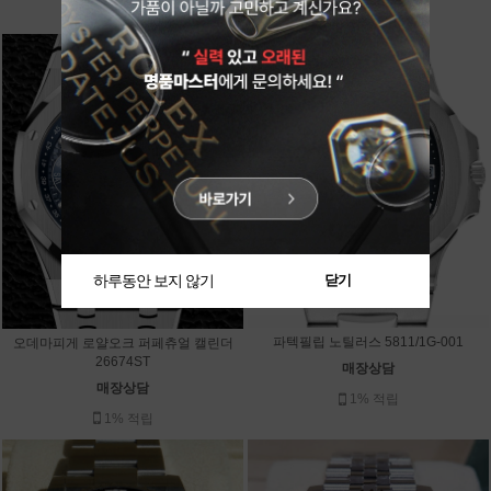
1% 적립
다시 보지 않기
닫기
다시 보지 않기
닫기
파텍필립 노틸러스 5811/1G-001
오데마피게 로얄오크 퍼페츄얼 캘린더
26674ST
매장상담
매장상담
1% 적립
1% 적립