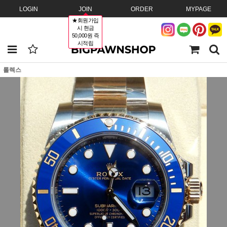
LOGIN
JOIN
ORDER
MYPAGE
★회원가입
시 현금
50,000원 즉
시적립
롤렉스