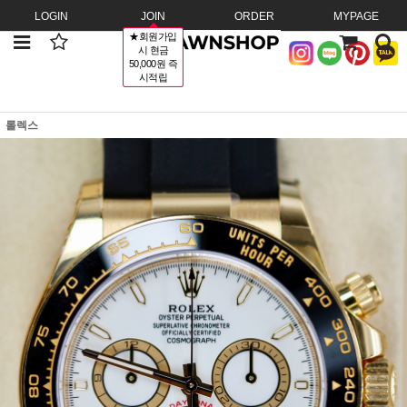
LOGIN
JOIN
ORDER
MYPAGE
★회원가입
시 현금
50,000원 즉
시적립
롤렉스