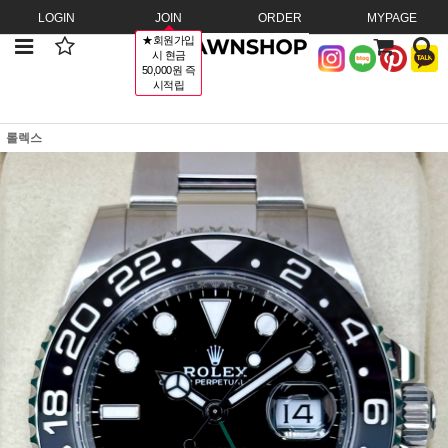
LOGIN
JOIN
ORDER
MYPAGE
★회원가입
시 현금
50,000원 즉
시적립
롤렉스