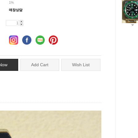
1%
매장상담
Now
Add Cart
Wish List