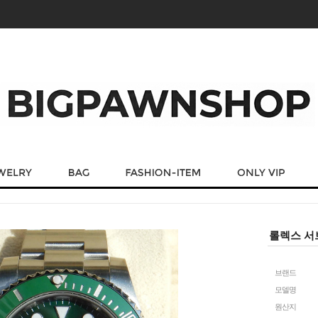
롤렉스 서브
브랜드
모델명
원산지