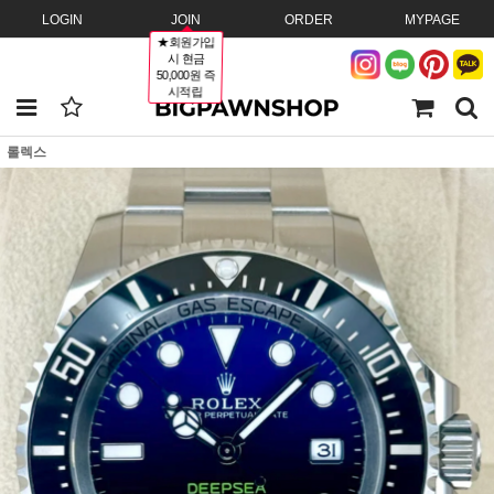
LOGIN
JOIN
ORDER
MYPAGE
★회원가입
시 현금
50,000원 즉
시적립
롤렉스