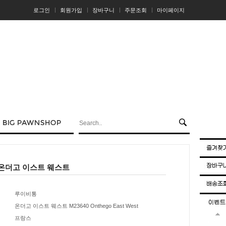
로그인
회원가입
장바구니
주문조회
마이페이지
온더고 이스트 웨스트
루이비통
온더고 이스트 웨스트 M23640 Onthego East West
프랑스