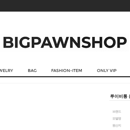
루이비통 
브랜드
모델명
원산지