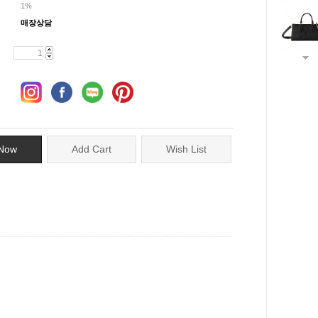
1%
매장상담
Now
Add Cart
Wish List