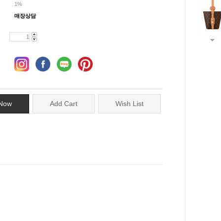
1%
매장상담
Now
Add Cart
Wish List