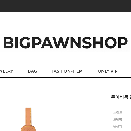
루이비통 올
브랜드
모델명
원산지