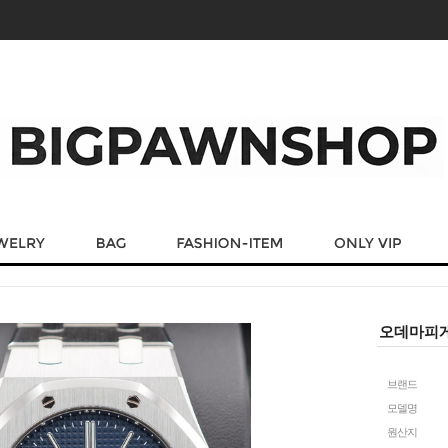
오데마피게 
브랜드
모델명
원산지