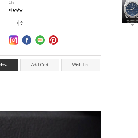
1%
매장상담
Now
Add Cart
Wish List