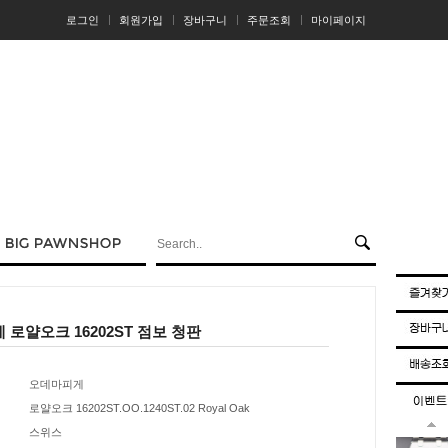
로그인
회원가입
장바구니
주문조회
마이페이지
로얄오크 16202ST 점보 청판
오데마피게
로얄오크 16202ST.OO.1240ST.02 Royal Oak
스위스