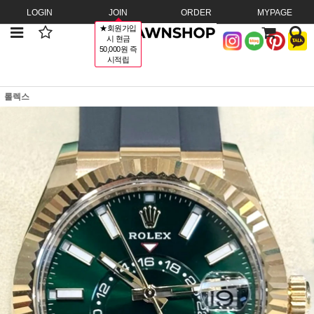
LOGIN
JOIN
ORDER
MYPAGE
★회원가입
시 현금
50,000원 즉
시적립
롤렉스