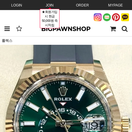
LOGIN
JOIN
ORDER
MYPAGE
★회원가입
시 현금
50,000원 즉
시적립
롤렉스