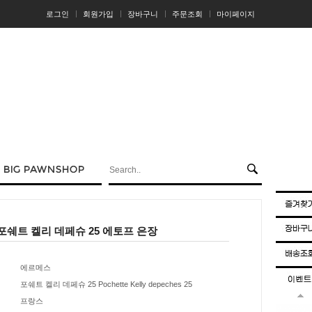
로그인
회원가입
장바구니
주문조회
마이페이지
포쉐트 켈리 데페슈 25 에토프 은장
에르메스
포쉐트 켈리 데페슈 25 Pochette Kelly depeches 25
프랑스