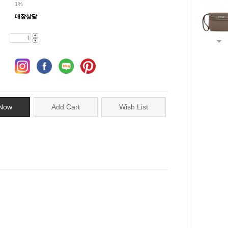
1%
매장상담
Now
Add Cart
Wish List