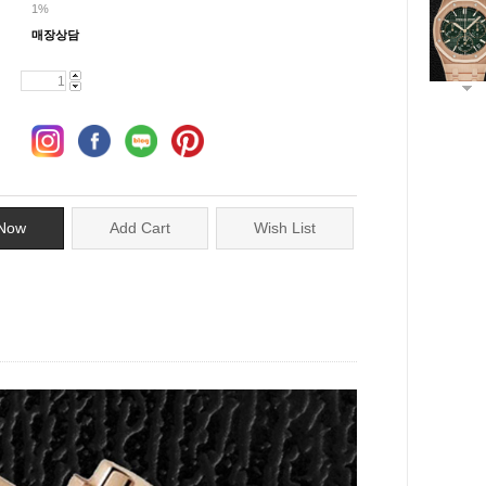
1%
매장상담
Now
Add Cart
Wish List