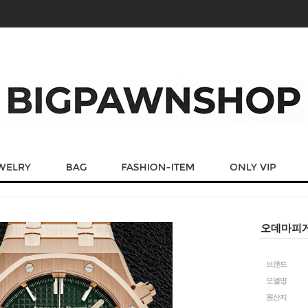
오데마피게 
브랜드
모델명
원산지