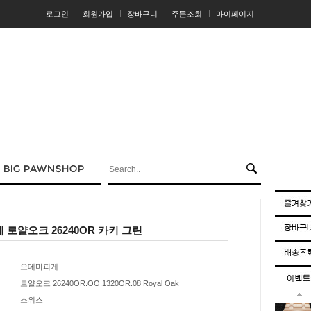
로그인
회원가입
장바구니
주문조회
마이페이지
로얄오크 26240OR 카키 그린
오데마피게
로얄오크 26240OR.OO.1320OR.08 Royal Oak
스위스