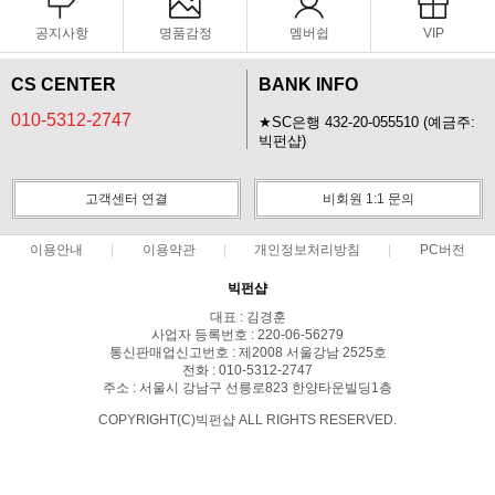
공지사항
명품감정
멤버쉽
VIP
CS CENTER
BANK INFO
010-5312-2747
★SC은행 432-20-055510 (예금주:
빅펀샵)
고객센터 연결
비회원 1:1 문의
이용안내
이용약관
개인정보처리방침
PC버전
빅펀샵
대표 : 김경훈
사업자 등록번호 : 220-06-56279
통신판매업신고번호 : 제2008 서울강남 2525호
전화 : 010-5312-2747
주소 : 서울시 강남구 선릉로823 한양타운빌딩1층
COPYRIGHT(C)빅펀샵 ALL RIGHTS RESERVED.