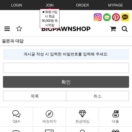
LOGIN
JOIN
ORDER
MYPAGE
★회원가입
시 현금
50,000원 즉
시적립
질문과 대답
게시글 작성 시 입력한 비밀번호를 입력해 주세요.
확인
목록
취소
Q&A
매장위치
현금매입
대출