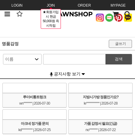
LOGIN
JOIN
ORDER
MYPAGE
★회원가입
시 현금
50,000원 즉
시적립
명품감정
글쓰기
검색
공지사항 보기
루이비통트렁크
지방시가방 정품인가요?
wn*******
| 2026-07-30
le***********
| 2026-07-28
아크네 정가품 문의
가품 감정서 필요(긴급)
kd*********
| 2026-07-25
no*******
| 2026-07-22