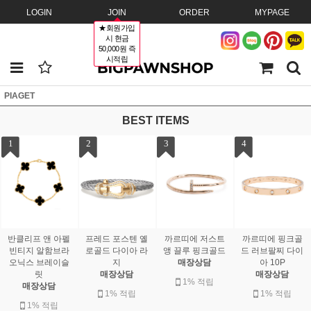
LOGIN
JOIN
ORDER
MYPAGE
★회원가입
시 현금
50,000원 즉
시적립
PIAGET
BEST ITEMS
1
2
3
4
반클리프 앤 아펠
프레드 포스텐 옐
까르띠에 저스트
까르띠에 핑크골
빈티지 알함브라
로골드 다이아 라
앵 끌루 핑크골드
드 러브팔찌 다이
오닉스 브레이슬
지
매장상담
아 10P
릿
매장상담
매장상담
1% 적립
매장상담
1% 적립
1% 적립
1% 적립