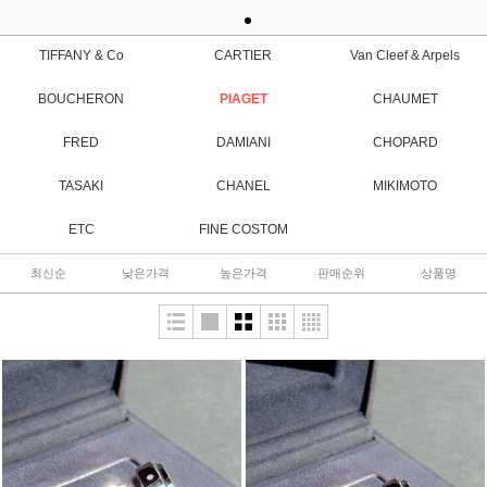
TIFFANY & Co
CARTIER
Van Cleef & Arpels
BOUCHERON
PIAGET
CHAUMET
FRED
DAMIANI
CHOPARD
TASAKI
CHANEL
MIKIMOTO
ETC
FINE COSTOM
최신순
낮은가격
높은가격
판매순위
상품명