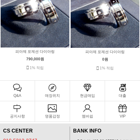
피아제 포제션 다이아링
피아제 포제션 다이아링
790,000원
0원
1% 적립
1% 적립
Q&A
매장위치
현금매입
대출
공지사항
명품감정
멤버쉽
VIP
CS CENTER
BANK INFO