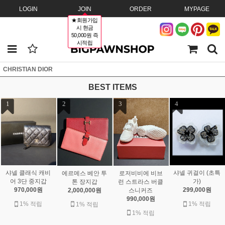
LOGIN
JOIN
ORDER
MYPAGE
★회원가입
시 현금
50,000원 즉
시적립
CHRISTIAN DIOR
BEST ITEMS
1
2
3
4
샤넬 클래식 캐비
샤넬 귀걸이 (초특
에르메스 베안 투
로저비비에 비브
어 3단 중지갑
가)
톤 장지갑
런 스트라스 버클
970,000원
299,000원
2,000,000원
스니커즈
990,000원
1% 적립
1% 적립
1% 적립
1% 적립