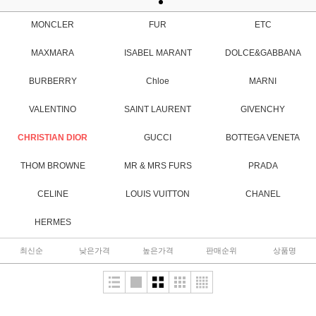
MONCLER
FUR
ETC
MAXMARA
ISABEL MARANT
DOLCE&GABBANA
BURBERRY
Chloe
MARNI
VALENTINO
SAINT LAURENT
GIVENCHY
CHRISTIAN DIOR
GUCCI
BOTTEGA VENETA
THOM BROWNE
MR & MRS FURS
PRADA
CELINE
LOUIS VUITTON
CHANEL
HERMES
최신순
낮은가격
높은가격
판매순위
상품명