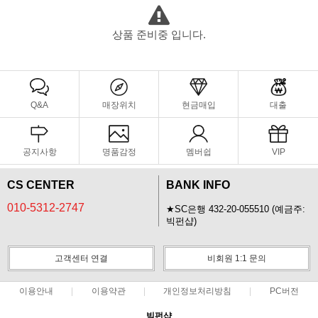
상품 준비중 입니다.
Q&A
매장위치
현금매입
대출
공지사항
명품감정
멤버쉽
VIP
CS CENTER
BANK INFO
010-5312-2747
★SC은행 432-20-055510 (예금주:
빅펀샵)
고객센터 연결
비회원 1:1 문의
이용안내
이용약관
개인정보처리방침
PC버전
빅펀샵