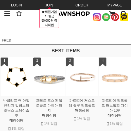
LOGIN
JOIN
ORDER
MYPAGE
★회원가입
시 현금
50,000원 즉
시적립
FRED
BEST ITEMS
1
2
3
4
반클리프 앤 아펠
프레드 포스텐 옐
까르띠에 저스트
까르띠에 핑크골
빈티지 알함브라
로골드 다이아 라
앵 끌루 핑크골드
드 러브팔찌 다이
오닉스 브레이슬
지
매장상담
아 10P
릿
매장상담
매장상담
1% 적립
매장상담
1% 적립
1% 적립
1% 적립