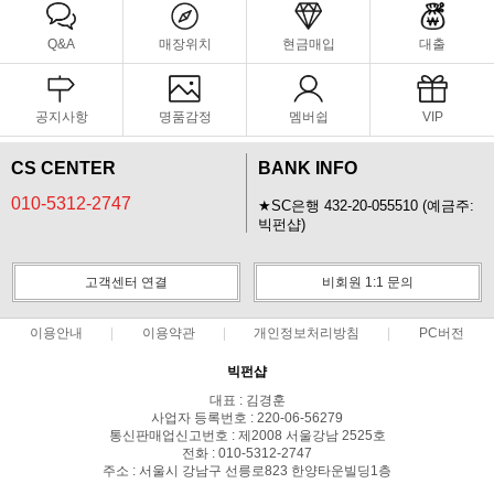
Q&A
매장위치
현금매입
대출
공지사항
명품감정
멤버쉽
VIP
CS CENTER
BANK INFO
010-5312-2747
★SC은행 432-20-055510 (예금주:
빅펀샵)
고객센터 연결
비회원 1:1 문의
이용안내
이용약관
개인정보처리방침
PC버전
빅펀샵
대표 : 김경훈
사업자 등록번호 : 220-06-56279
통신판매업신고번호 : 제2008 서울강남 2525호
전화 : 010-5312-2747
주소 : 서울시 강남구 선릉로823 한양타운빌딩1층