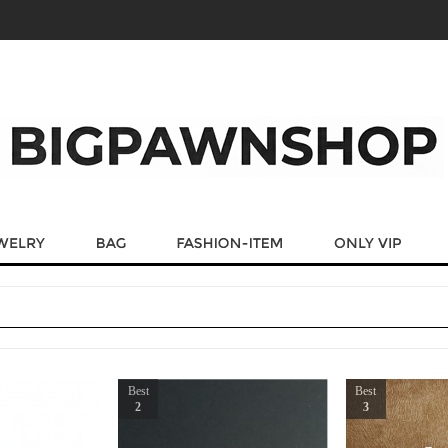
Best
Best
2
3