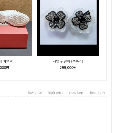
 비브 런..
샤넬 귀걸이 (초특가)
,000원
299,000원
low price
high price
new item
best item