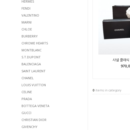
HERMES
FENDI
VALENTINO
MARNI
CHLOE
BURBERRY
CHROME HEARTS
MONTBLANC
S.T.DUPONT
샤넬 클래식 
BALENCIAGA
970,
SAINT LAURENT
CHANEL
LOUIS VUITTON
0
items in category
CELINE
PRADA
BOTTEGA VENETA
GUCCI
CHRISTIAN DIOR
GIVENCHY