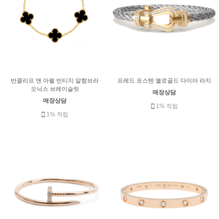
반클리프 앤 아펠 빈티지 알함브라
프레드 포스텐 옐로골드 다이아 라지
오닉스 브레이슬릿
매장상담
매장상담
1% 적립
1% 적립