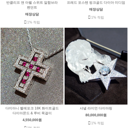
반클리프 앤 아펠 스위트 알함브라
프레드 포스텐 핑크골드 다이아 미디엄
펜던트
매장상담
매장상담
1% 적립
1% 적립
샤넬 라이언 다이아링
다미아니 벨에포크 18K 화이트골드
다이아몬드 & 루비 목걸이
80,000,000원
4,550,000원
1% 적립
1% 적립