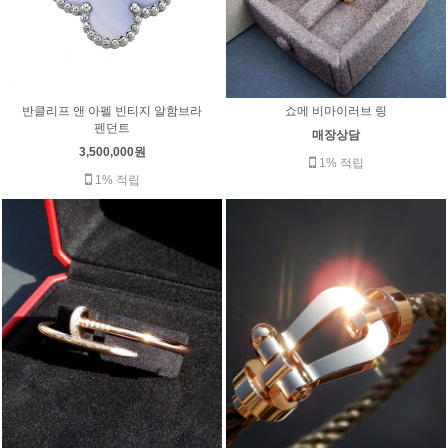
반클리프 앤 아펠 빈티지 알함브라
쇼메 비마이러브 링
펜던트
매장상담
3,500,000원
1% 적립
1% 적립