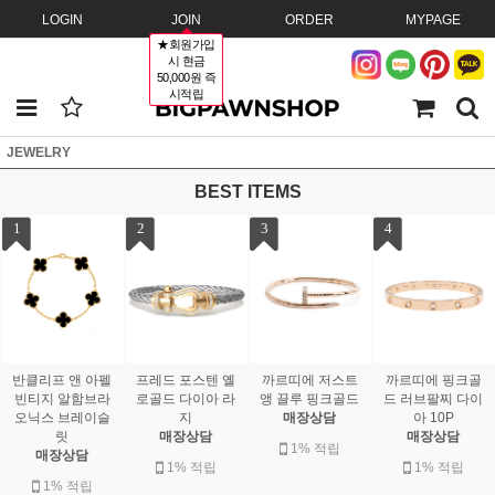
LOGIN
JOIN
ORDER
MYPAGE
★회원가입
시 현금
50,000원 즉
시적립
JEWELRY
BEST ITEMS
1
2
3
4
반클리프 앤 아펠
프레드 포스텐 옐
까르띠에 저스트
까르띠에 핑크골
빈티지 알함브라
로골드 다이아 라
앵 끌루 핑크골드
드 러브팔찌 다이
오닉스 브레이슬
지
매장상담
아 10P
릿
매장상담
매장상담
1% 적립
매장상담
1% 적립
1% 적립
1% 적립