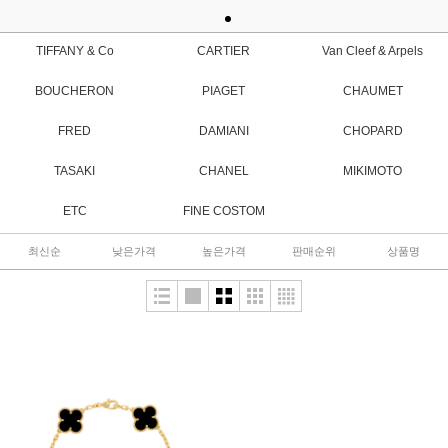
TIFFANY & Co
CARTIER
Van Cleef & Arpels
BOUCHERON
PIAGET
CHAUMET
FRED
DAMIANI
CHOPARD
TASAKI
CHANEL
MIKIMOTO
ETC
FINE COSTOM
최신순
낮은가격
높은가격
판매순위
상품명