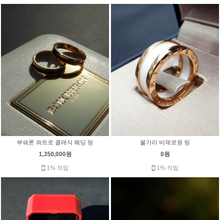
부쉐론 콰트로 클래식 웨딩 링
불가리 비제로원 링
1,350,000원
0원
1% 적립
1% 적립