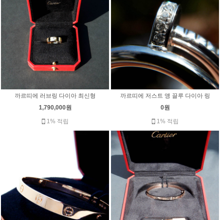
까르띠에 러브링 다이아 최신형
까르띠에 저스트 앵 끌루 다이아 링
1,790,000원
0원
1% 적립
1% 적립