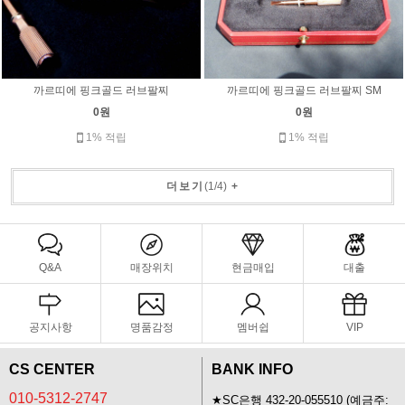
까르띠에 핑크골드 러브팔찌
까르띠에 핑크골드 러브팔찌 SM
0원
0원
1% 적립
1% 적립
더보기
(
1
/
4
)
+
Q&A
매장위치
현금매입
대출
공지사항
명품감정
멤버쉽
VIP
CS CENTER
BANK INFO
010-5312-2747
★SC은행 432-20-055510 (예금주: