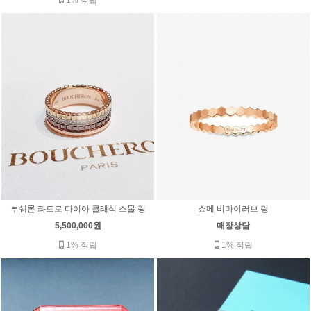
부쉐론 콰트로 다이아 클래식 스몰 링
쇼메 비마이러브 링
5,500,000원
매장상담
1% 적립
1% 적립