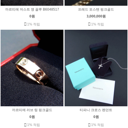
까르띠에 저스트 앵 끌루 B6048517
프레드 포스텐 핑크골드
0원
3,000,000원
1% 적립
1% 적립
까르띠에 러브 링 핑크골드
티파니 크로스 펜던트
0원
0원
1% 적립
1% 적립