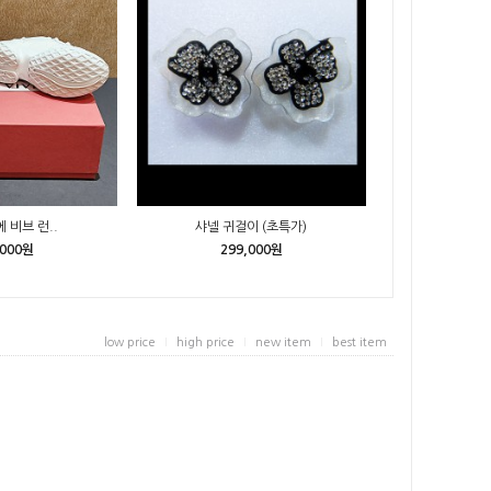
 비브 런..
샤넬 귀걸이 (초특가)
,000원
299,000원
low price
high price
new item
best item