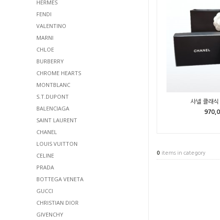
HERMES
FENDI
VALENTINO
MARNI
CHLOE
BURBERRY
CHROME HEARTS
MONTBLANC
S.T.DUPONT
샤넬 클래식 
BALENCIAGA
970,
SAINT LAURENT
CHANEL
LOUIS VUITTON
0
items in category
CELINE
PRADA
BOTTEGA VENETA
GUCCI
CHRISTIAN DIOR
GIVENCHY