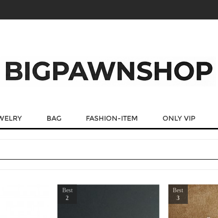
Best
Best
2
3