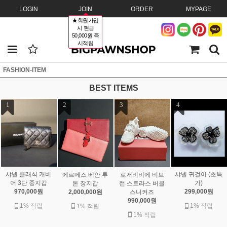
LOGIN
JOIN
ORDER
MYPAGE
★회원가입
시 현금
50,000원 즉
시적립
FASHION-ITEM
BEST ITEMS
1
2
3
4
샤넬 클래식 캐비
샤넬 귀걸이 (초특
에르메스 베안 투
로저비비에 비브
어 3단 중지갑
가)
톤 장지갑
런 스트라스 버클
970,000원
299,000원
2,000,000원
스니커즈
990,000원
1% 적립
1% 적립
1% 적립
1% 적립