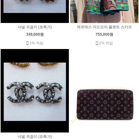
샤넬 귀걸이 (초특가)
에르메스 아드모어 플랜트 스카프
349,000원
755,000원
1% 적립
1% 적립
샤넬 귀걸이 (초특가)