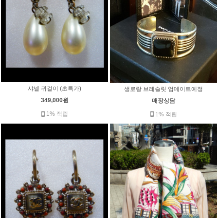
샤넬 귀걸이 (초특가)
생로랑 브레슬릿 업데이트예정
349,000원
매장상담
1% 적립
1% 적립