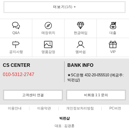
더보기
(
1
/
5
)
+
Q&A
매장위치
현금매입
대출
공지사항
명품감정
멤버쉽
VIP
CS CENTER
BANK INFO
010-5312-2747
★SC은행 432-20-055510 (예금주:
빅펀샵)
고객센터 연결
비회원 1:1 문의
이용안내
이용약관
개인정보처리방침
PC버전
빅펀샵
대표 : 김경훈