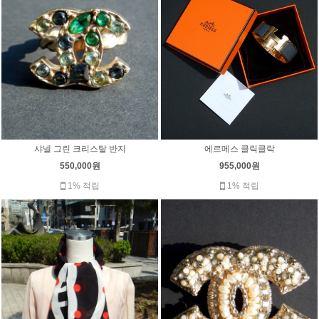
샤넬 그린 크리스탈 반지
에르메스 클릭클락
550,000원
955,000원
1% 적립
1% 적립