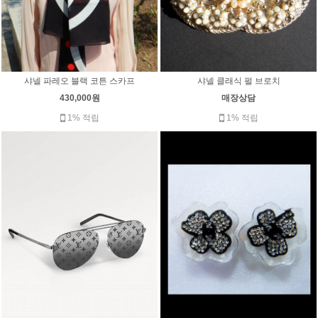
샤넬 파레오 블랙 코튼 스카프
샤넬 클래식 펄 브로치
430,000원
매장상담
1% 적립
1% 적립