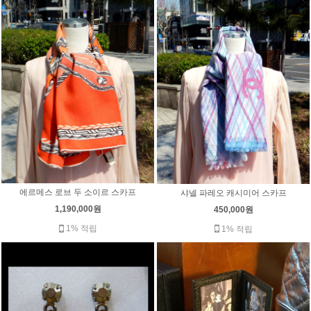
에르메스 로브 두 소이르 스카프
샤넬 파레오 캐시미어 스카프
1,190,000원
450,000원
1% 적립
1% 적립