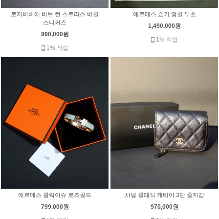
로저비비에 비브 런 스트라스 버클
에르메스 쇼키 앵클 부츠
스니커즈
1,490,000원
990,000원
1% 적립
1% 적립
샤넬 클래식 캐비어 3단 중지갑
에르메스 클릭아슈 로즈골드
970,000원
799,000원