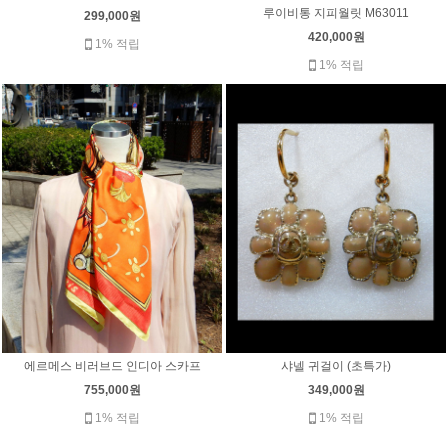
루이비통 지피월릿 M63011
299,000원
420,000원
1% 적립
1% 적립
에르메스 비러브드 인디아 스카프
샤넬 귀걸이 (초특가)
755,000원
349,000원
1% 적립
1% 적립