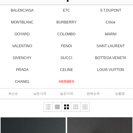
BALENCIAGA
ETC
S.T.DUPONT
MONTBLANC
BURBERRY
Chloe
GOYARD
COLOMBO
MARNI
VALENTINO
FENDI
SAINT LAURENT
GIVENCHY
GUCCI
BOTTEGA VENETA
PRADA
CELINE
LOUIS VUITTON
CHANEL
HERMES
최신순
낮은가격
높은가격
판매순위
상품명