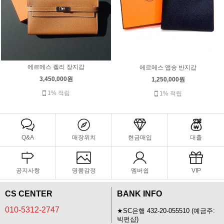
에르메스 켈리 장지갑
에르메스 앱송 반지갑
3,450,000원
1,250,000원
1% 적립
1% 적립
Q&A
매장위치
현금매입
대출
공지사항
명품감정
멤버쉽
VIP
CS CENTER
BANK INFO
010-5312-2747
★SC은행 432-20-055510 (예금주:
빅펀샵)