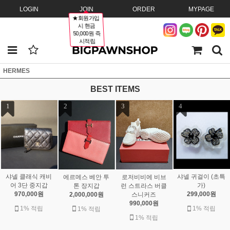
LOGIN
JOIN
ORDER
MYPAGE
★회원가입
시 현금
50,000원 즉
시적립
HERMES
BEST ITEMS
1
2
3
4
샤넬 클래식 캐비
샤넬 귀걸이 (초특
에르메스 베안 투
로저비비에 비브
어 3단 중지갑
가)
톤 장지갑
런 스트라스 버클
970,000원
299,000원
2,000,000원
스니커즈
990,000원
1% 적립
1% 적립
1% 적립
1% 적립