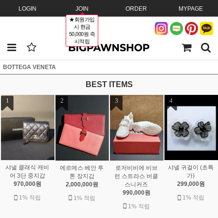
LOGIN
JOIN
ORDER
MYPAGE
★회원가입
시 현금
50,000원 즉
시적립
BOTTEGA VENETA
BEST ITEMS
1
2
3
4
샤넬 클래식 캐비
샤넬 귀걸이 (초특
에르메스 베안 투
로저비비에 비브
어 3단 중지갑
가)
톤 장지갑
런 스트라스 버클
970,000원
299,000원
2,000,000원
스니커즈
990,000원
1% 적립
1% 적립
1% 적립
1% 적립