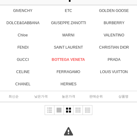
GIVENCHY
ETC
GOLDEN GOOSE
DOLCE&GABBANA
GIUSEPPE ZANOTTI
BURBERRY
Chloe
MARNI
VALENTINO
FENDI
SAINT LAURENT
CHRISTIAN DIOR
GUCCI
BOTTEGA VENETA
PRADA
CELINE
FERRAGAMO
LOUIS VUITTON
CHANEL
HERMES
최신순
낮은가격
높은가격
판매순위
상품명