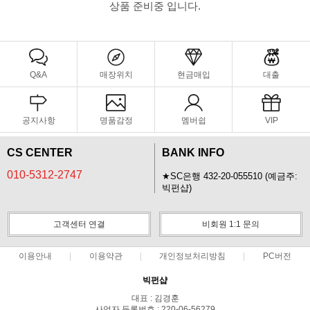
상품 준비중 입니다.
Q&A
매장위치
현금매입
대출
공지사항
명품감정
멤버쉽
VIP
CS CENTER
BANK INFO
010-5312-2747
★SC은행 432-20-055510 (예금주:
빅펀샵)
고객센터 연결
비회원 1:1 문의
이용안내
이용약관
개인정보처리방침
PC버전
빅펀샵
대표 : 김경훈
사업자 등록번호 : 220-06-56279