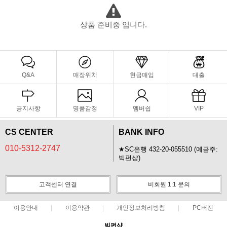
상품 준비중 입니다.
Q&A
매장위치
현금매입
대출
공지사항
명품감정
멤버쉽
VIP
CS CENTER
BANK INFO
010-5312-2747
★SC은행 432-20-055510 (예금주:
빅펀샵)
고객센터 연결
비회원 1:1 문의
이용안내
이용약관
개인정보처리방침
PC버전
빅펀샵