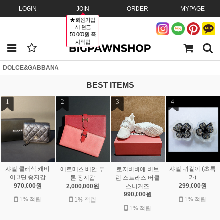
LOGIN
JOIN
ORDER
MYPAGE
★회원가입
시 현금
50,000원 즉
시적립
DOLCE&GABBANA
BEST ITEMS
1
2
3
4
샤넬 클래식 캐비
샤넬 귀걸이 (초특
에르메스 베안 투
로저비비에 비브
어 3단 중지갑
가)
톤 장지갑
런 스트라스 버클
970,000원
299,000원
2,000,000원
스니커즈
990,000원
1% 적립
1% 적립
1% 적립
1% 적립