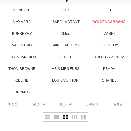
MONCLER
FUR
ETC
MAXMARA
ISABEL MARANT
DOLCE&GABBANA
BURBERRY
Chloe
MARNI
VALENTINO
SAINT LAURENT
GIVENCHY
CHRISTIAN DIOR
GUCCI
BOTTEGA VENETA
THOM BROWNE
MR & MRS FURS
PRADA
CELINE
LOUIS VUITTON
CHANEL
HERMES
최신순
낮은가격
높은가격
판매순위
상품명