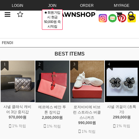
LOGIN
JOIN
ORDER
MYPAGE
★회원가입
시 현금
50,000원 즉
시적립
FENDI
BEST ITEMS
1
2
3
4
샤넬 클래식 캐비
샤넬 귀걸이 (초특
에르메스 베안 투
로저비비에 비브
어 3단 중지갑
가)
톤 장지갑
런 스트라스 버클
970,000원
299,000원
2,000,000원
스니커즈
990,000원
1% 적립
1% 적립
1% 적립
1% 적립