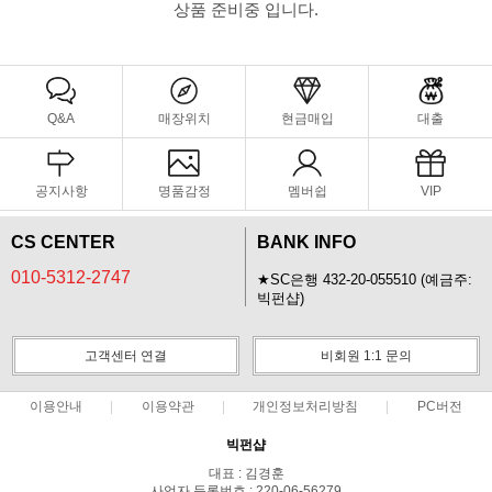
상품 준비중 입니다.
Q&A
매장위치
현금매입
대출
공지사항
명품감정
멤버쉽
VIP
CS CENTER
BANK INFO
010-5312-2747
★SC은행 432-20-055510 (예금주:
빅펀샵)
고객센터 연결
비회원 1:1 문의
이용안내
이용약관
개인정보처리방침
PC버전
빅펀샵
대표 : 김경훈
사업자 등록번호 : 220-06-56279