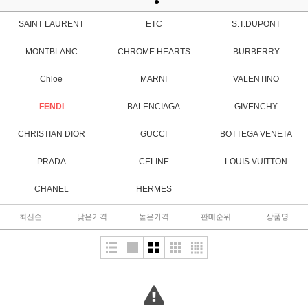
SAINT LAURENT
ETC
S.T.DUPONT
MONTBLANC
CHROME HEARTS
BURBERRY
Chloe
MARNI
VALENTINO
FENDI
BALENCIAGA
GIVENCHY
CHRISTIAN DIOR
GUCCI
BOTTEGA VENETA
PRADA
CELINE
LOUIS VUITTON
CHANEL
HERMES
최신순
낮은가격
높은가격
판매순위
상품명