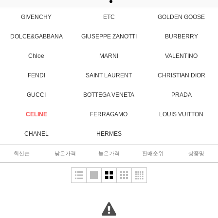
GIVENCHY
ETC
GOLDEN GOOSE
DOLCE&GABBANA
GIUSEPPE ZANOTTI
BURBERRY
Chloe
MARNI
VALENTINO
FENDI
SAINT LAURENT
CHRISTIAN DIOR
GUCCI
BOTTEGA VENETA
PRADA
CELINE
FERRAGAMO
LOUIS VUITTON
CHANEL
HERMES
최신순
낮은가격
높은가격
판매순위
상품명