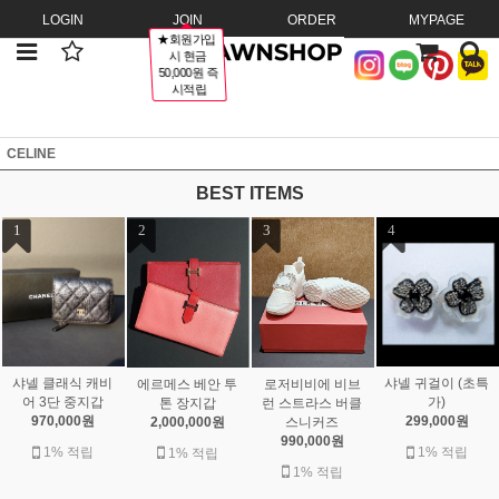
LOGIN
JOIN
ORDER
MYPAGE
★회원가입
시 현금
50,000원 즉
시적립
CELINE
BEST ITEMS
1
2
3
4
샤넬 클래식 캐비
샤넬 귀걸이 (초특
에르메스 베안 투
로저비비에 비브
어 3단 중지갑
가)
톤 장지갑
런 스트라스 버클
970,000원
299,000원
2,000,000원
스니커즈
990,000원
1% 적립
1% 적립
1% 적립
1% 적립