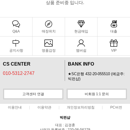
상품 준비중 입니다.
Q&A
매장위치
현금매입
대출
공지사항
명품감정
멤버쉽
VIP
CS CENTER
BANK INFO
010-5312-2747
★SC은행 432-20-055510 (예금주:
빅펀샵)
고객센터 연결
비회원 1:1 문의
이용안내
이용약관
개인정보처리방침
PC버전
빅펀샵
대표 : 김경훈
사업자 등록번호 : 220-06-56279