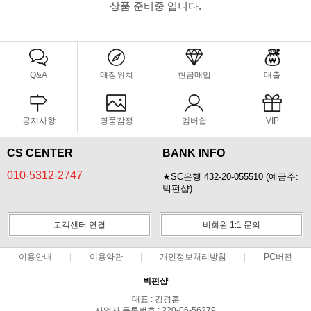
상품 준비중 입니다.
Q&A
매장위치
현금매입
대출
공지사항
명품감정
멤버쉽
VIP
CS CENTER
BANK INFO
010-5312-2747
★SC은행 432-20-055510 (예금주:
빅펀샵)
고객센터 연결
비회원 1:1 문의
이용안내
이용약관
개인정보처리방침
PC버전
빅펀샵
대표 : 김경훈
사업자 등록번호 : 220-06-56279