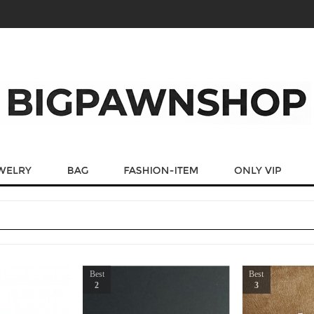
Best
Best
2
3