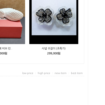
 비브 런..
샤넬 귀걸이 (초특가)
,000원
299,000원
low price
high price
new item
best item