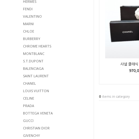
HERMES
FENDI
VALENTINO
MARNI
CHLOE
BURBERRY
CHROME HEARTS
MONTBLANC
S.T.DUPONT
샤넬 클래식 
BALENCIAGA
970,
SAINT LAURENT
CHANEL
LOUIS VUITTON
0
items in category
CELINE
PRADA
BOTTEGA VENETA
GUCCI
CHRISTIAN DIOR
GIVENCHY