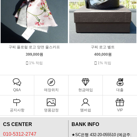
구찌 플로럴 로고 양면 울스카프
구찌 로고 벨트
399,000원
400,000원
1% 적립
1% 적립
Q&A
매장위치
현금매입
대출
공지사항
명품감정
멤버쉽
VIP
CS CENTER
BANK INFO
010-5312-2747
★SC은행 432-20-055510 (예금주: