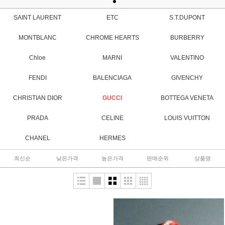
SAINT LAURENT
ETC
S.T.DUPONT
MONTBLANC
CHROME HEARTS
BURBERRY
Chloe
MARNI
VALENTINO
FENDI
BALENCIAGA
GIVENCHY
CHRISTIAN DIOR
GUCCI
BOTTEGA VENETA
PRADA
CELINE
LOUIS VUITTON
CHANEL
HERMES
최신순
낮은가격
높은가격
판매순위
상품명