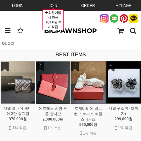
LOGIN
JOIN
ORDER
MYPAGE
★회원가입
시 현금
50,000원 즉
시적립
GUCCI
BEST ITEMS
1
2
3
4
샤넬 클래식 캐비
샤넬 귀걸이 (초특
에르메스 베안 투
로저비비에 비브
어 3단 중지갑
가)
톤 장지갑
런 스트라스 버클
970,000원
299,000원
2,000,000원
스니커즈
990,000원
1% 적립
1% 적립
1% 적립
1% 적립