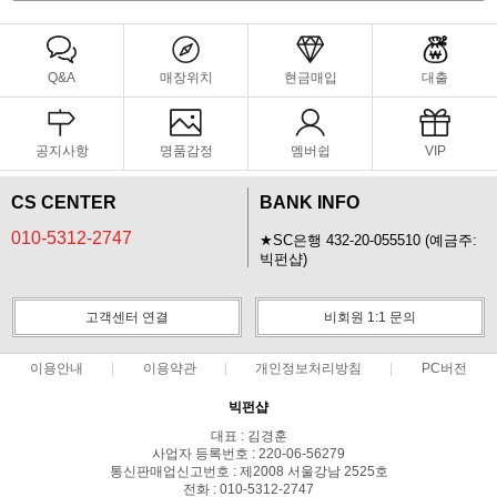
Q&A
매장위치
현금매입
대출
공지사항
명품감정
멤버쉽
VIP
CS CENTER
BANK INFO
010-5312-2747
★SC은행 432-20-055510 (예금주:
빅펀샵)
고객센터 연결
비회원 1:1 문의
이용안내
이용약관
개인정보처리방침
PC버전
빅펀샵
대표 : 김경훈
사업자 등록번호 : 220-06-56279
통신판매업신고번호 : 제2008 서울강남 2525호
전화 : 010-5312-2747