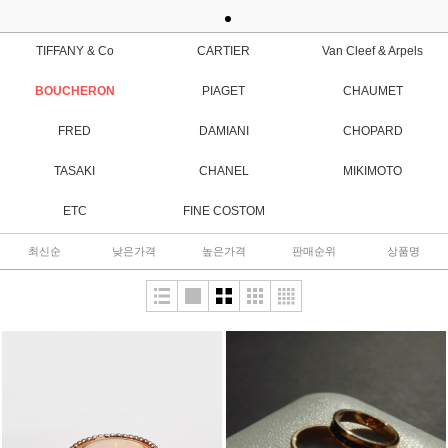
TIFFANY & Co
CARTIER
Van Cleef & Arpels
BOUCHERON
PIAGET
CHAUMET
FRED
DAMIANI
CHOPARD
TASAKI
CHANEL
MIKIMOTO
ETC
FINE COSTOM
최신순
낮은가격
높은가격
판매순위
상품명