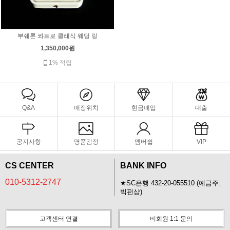
부쉐론 콰트로 클래식 웨딩 링
1,350,000원
1% 적립
Q&A
매장위치
현금매입
대출
공지사항
명품감정
멤버쉽
VIP
CS CENTER
BANK INFO
010-5312-2747
★SC은행 432-20-055510 (예금주:
빅펀샵)
고객센터 연결
비회원 1:1 문의