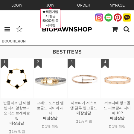
LOGIN
JOIN
ORDER
MYPAGE
★회원가입
시 현금
50,000원 즉
시적립
BOUCHERON
BEST ITEMS
1
2
3
4
반클리프 앤 아펠
프레드 포스텐 옐
까르띠에 저스트
까르띠에 핑크골
빈티지 알함브라
로골드 다이아 라
앵 끌루 핑크골드
드 러브팔찌 다이
오닉스 브레이슬
지
매장상담
아 10P
릿
매장상담
매장상담
1% 적립
매장상담
1% 적립
1% 적립
1% 적립