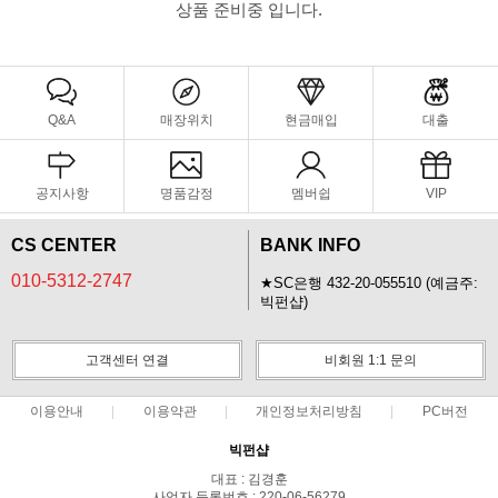
상품 준비중 입니다.
Q&A
매장위치
현금매입
대출
공지사항
명품감정
멤버쉽
VIP
CS CENTER
BANK INFO
010-5312-2747
★SC은행 432-20-055510 (예금주:
빅펀샵)
고객센터 연결
비회원 1:1 문의
이용안내
이용약관
개인정보처리방침
PC버전
빅펀샵
대표 : 김경훈
사업자 등록번호 : 220-06-56279