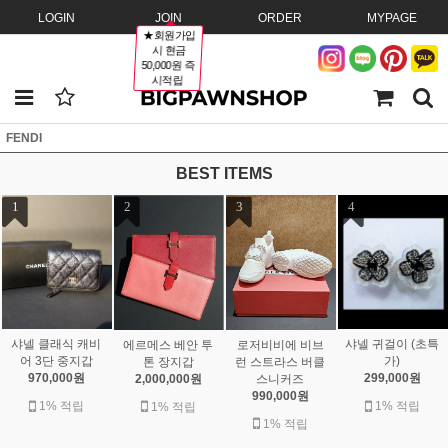
LOGIN
JOIN
ORDER
MYPAGE
★회원가입
시 현금
50,000원 즉
시적립
FENDI
BEST ITEMS
1
2
3
4
샤넬 클래식 캐비
샤넬 귀걸이 (초특
에르메스 베안 투
로저비비에 비브
어 3단 중지갑
가)
톤 장지갑
런 스트라스 버클
970,000원
299,000원
2,000,000원
스니커즈
990,000원
1% 적립
1% 적립
1% 적립
1% 적립