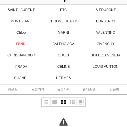
SAINT LAURENT
ETC
S.T.DUPONT
MONTBLANC
CHROME HEARTS
BURBERRY
Chloe
MARNI
VALENTINO
FENDI
BALENCIAGA
GIVENCHY
CHRISTIAN DIOR
GUCCI
BOTTEGA VENETA
PRADA
CELINE
LOUIS VUITTON
CHANEL
HERMES
최신순
낮은가격
높은가격
판매순위
상품명